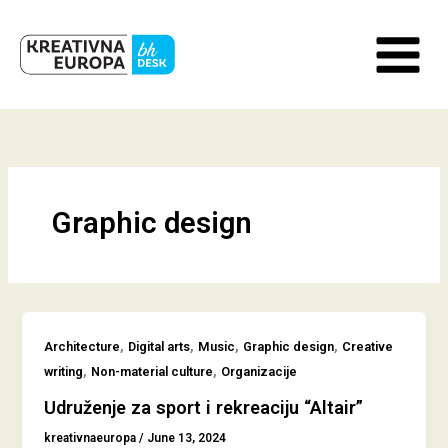
Skip
to
content
Graphic design
,
,
,
,
Architecture
Digital arts
Music
Graphic design
Creative
,
,
writing
Non-material culture
Organizacije
Udruženje za sport i rekreaciju “Altair”
kreativnaeuropa
/
June 13, 2024