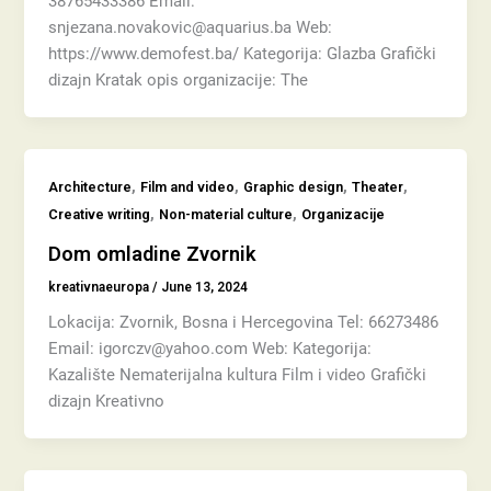
38765433386 Email:
snjezana.novakovic@aquarius.ba Web:
https://www.demofest.ba/ Kategorija: Glazba Grafički
dizajn Kratak opis organizacije: The
,
,
,
,
Architecture
Film and video
Graphic design
Theater
,
,
Creative writing
Non-material culture
Organizacije
Dom omladine Zvornik
kreativnaeuropa
/
June 13, 2024
Lokacija: Zvornik, Bosna i Hercegovina Tel: 66273486
Email: igorczv@yahoo.com Web: Kategorija:
Kazalište Nematerijalna kultura Film i video Grafički
dizajn Kreativno