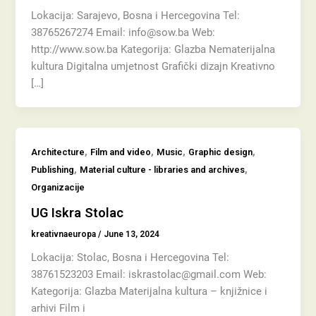
Lokacija: Sarajevo, Bosna i Hercegovina Tel:
38765267274 Email: info@sow.ba Web:
http://www.sow.ba Kategorija: Glazba Nematerijalna
kultura Digitalna umjetnost Grafički dizajn Kreativno
[…]
,
,
,
,
Architecture
Film and video
Music
Graphic design
,
,
Publishing
Material culture - libraries and archives
Organizacije
UG Iskra Stolac
kreativnaeuropa
/
June 13, 2024
Lokacija: Stolac, Bosna i Hercegovina Tel:
38761523203 Email: iskrastolac@gmail.com Web:
Kategorija: Glazba Materijalna kultura – knjižnice i
arhivi Film i