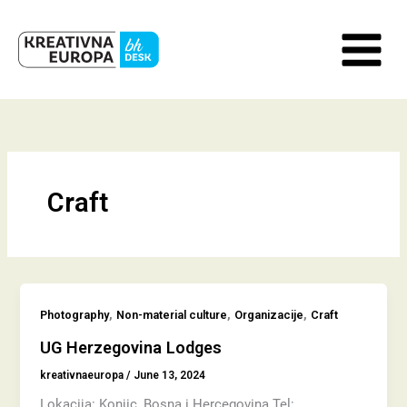
Skip
to
content
Craft
,
,
,
Photography
Non-material culture
Organizacije
Craft
UG Herzegovina Lodges
kreativnaeuropa
/
June 13, 2024
Lokacija: Konjic, Bosna i Hercegovina Tel: