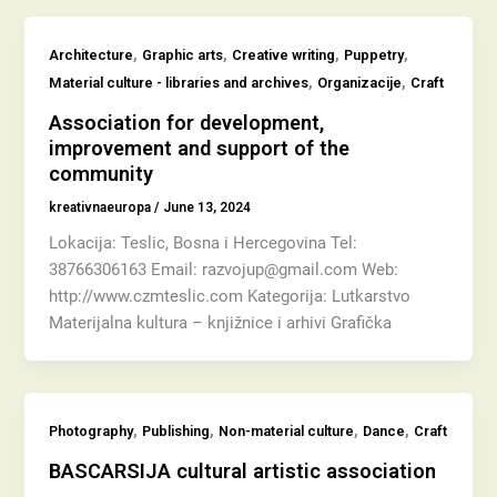
,
,
,
,
Architecture
Graphic arts
Creative writing
Puppetry
,
,
Material culture - libraries and archives
Organizacije
Craft
Association for development,
improvement and support of the
community
kreativnaeuropa
/
June 13, 2024
Lokacija: Teslic, Bosna i Hercegovina Tel:
38766306163 Email: razvojup@gmail.com Web:
http://www.czmteslic.com Kategorija: Lutkarstvo
Materijalna kultura – knjižnice i arhivi Grafička
,
,
,
,
Photography
Publishing
Non-material culture
Dance
Craft
BASCARSIJA cultural artistic association