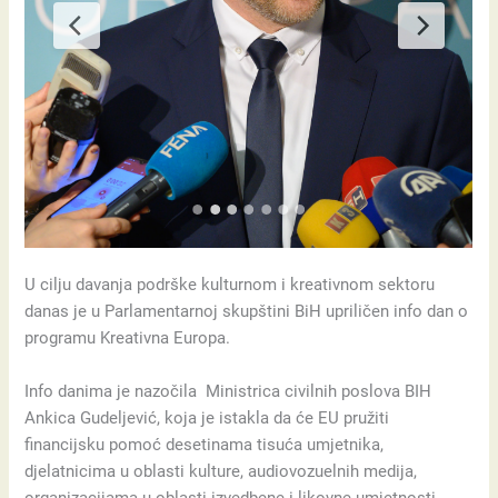
U cilju davanja podrške kulturnom i kreativnom sektoru
danas je u Parlamentarnoj skupštini BiH upriličen info dan o
programu Kreativna Europa.
Info danima je nazočila Ministrica civilnih poslova BIH
Ankica Gudeljević, koja je istakla da će EU pružiti
financijsku pomoć desetinama tisuća umjetnika,
djelatnicima u oblasti kulture, audiovozuelnih medija,
organizacijama u oblasti izvedbene i likovne umjetnosti,