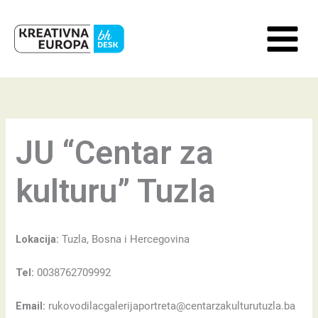
Skip
to
content
JU “Centar za
kulturu” Tuzla
Lokacija:
Tuzla, Bosna i Hercegovina
Tel:
0038762709992
Email:
rukovodilacgalerijaportreta@centarzakulturutuzla.ba