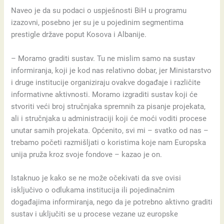
Naveo je da su podaci o uspješnosti BiH u programu
izazovni, posebno jer su je u pojedinim segmentima
prestigle države poput Kosova i Albanije.
– Moramo graditi sustav. Tu ne mislim samo na sustav
informiranja, koji je kod nas relativno dobar, jer Ministarstvo
i druge institucije organiziraju ovakve događaje i različite
informativne aktivnosti. Moramo izgraditi sustav koji će
stvoriti veći broj stručnjaka spremnih za pisanje projekata,
ali i stručnjaka u administraciji koji će moći voditi procese
unutar samih projekata. Općenito, svi mi – svatko od nas –
trebamo početi razmišljati o koristima koje nam Europska
unija pruža kroz svoje fondove – kazao je on.
Istaknuo je kako se ne može očekivati da sve ovisi
isključivo o odlukama institucija ili pojedinačnim
događajima informiranja, nego da je potrebno aktivno graditi
sustav i uključiti se u procese vezane uz europske