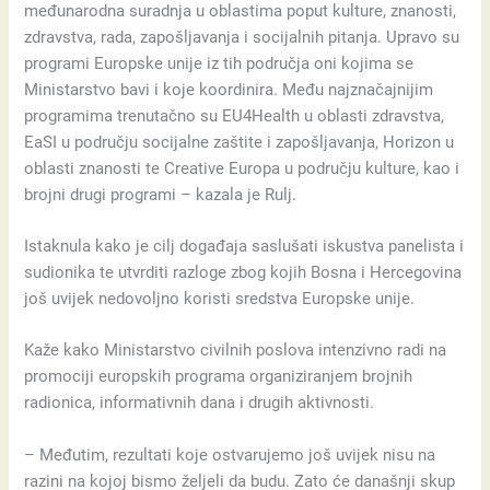
međunarodna suradnja u oblastima poput kulture, znanosti,
zdravstva, rada, zapošljavanja i socijalnih pitanja. Upravo su
programi Europske unije iz tih područja oni kojima se
Ministarstvo bavi i koje koordinira. Među najznačajnijim
programima trenutačno su EU4Health u oblasti zdravstva,
EaSI u području socijalne zaštite i zapošljavanja, Horizon u
oblasti znanosti te Creative Europa u području kulture, kao i
brojni drugi programi – kazala je Rulj.
Istaknula kako je cilj događaja saslušati iskustva panelista i
sudionika te utvrditi razloge zbog kojih Bosna i Hercegovina
još uvijek nedovoljno koristi sredstva Europske unije.
Kaže kako Ministarstvo civilnih poslova intenzivno radi na
promociji europskih programa organiziranjem brojnih
radionica, informativnih dana i drugih aktivnosti.
– Međutim, rezultati koje ostvarujemo još uvijek nisu na
razini na kojoj bismo željeli da budu. Zato će današnji skup