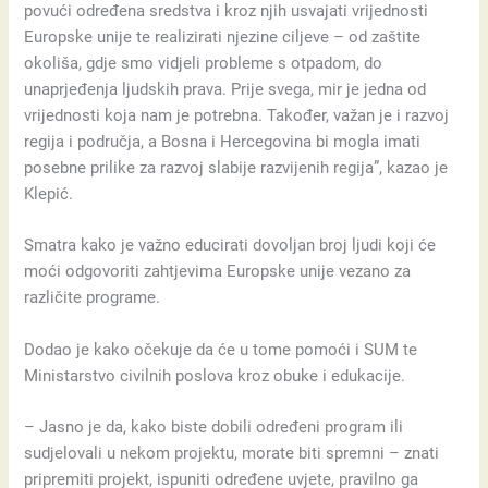
povući određena sredstva i kroz njih usvajati vrijednosti
Europske unije te realizirati njezine ciljeve – od zaštite
okoliša, gdje smo vidjeli probleme s otpadom, do
unaprjeđenja ljudskih prava. Prije svega, mir je jedna od
vrijednosti koja nam je potrebna. Također, važan je i razvoj
regija i područja, a Bosna i Hercegovina bi mogla imati
posebne prilike za razvoj slabije razvijenih regija”, kazao je
Klepić.
Smatra kako je važno educirati dovoljan broj ljudi koji će
moći odgovoriti zahtjevima Europske unije vezano za
različite programe.
Dodao je kako očekuje da će u tome pomoći i SUM te
Ministarstvo civilnih poslova kroz obuke i edukacije.
– Jasno je da, kako biste dobili određeni program ili
sudjelovali u nekom projektu, morate biti spremni – znati
pripremiti projekt, ispuniti određene uvjete, pravilno ga