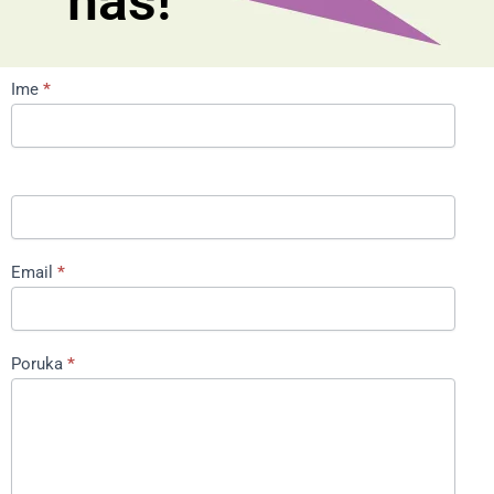
nas!
Contact
Ime
*
Us
Email
*
Poruka
*