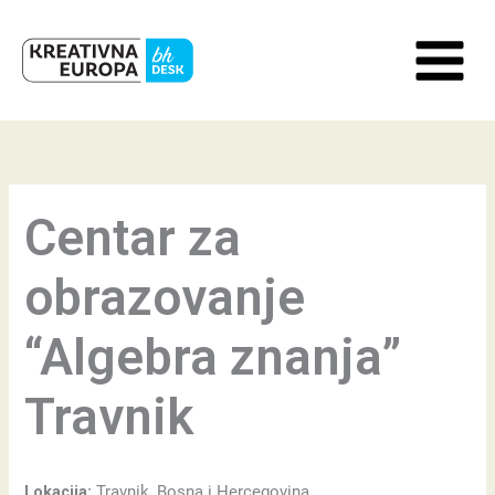
Skip
to
content
Centar za
obrazovanje
“Algebra znanja”
Travnik
Lokacija:
Travnik, Bosna i Hercegovina