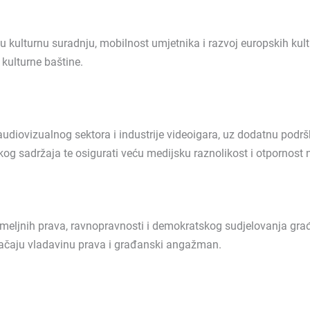
 kulturnu suradnju, mobilnost umjetnika i razvoj europskih kult
 kulturne baštine.
udiovizualnog sektora i industrije videoigara, uz dodatnu podr
kog sadržaja te osigurati veću medijsku raznolikost i otpornost 
meljnih prava, ravnopravnosti i demokratskog sudjelovanja gra
i jačaju vladavinu prava i građanski angažman.