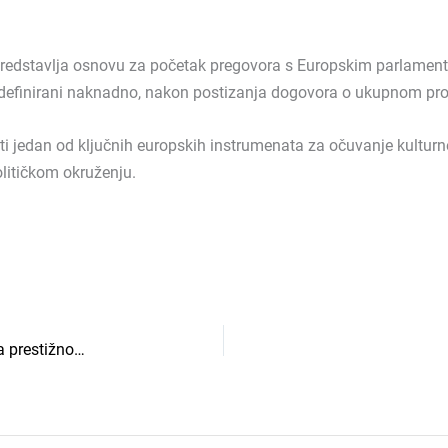
 predstavlja osnovu za početak pregovora s Europskim parlamen
e definirani naknadno, nakon postizanja dogovora o ukupnom pro
jedan od ključnih europskih instrumenata za očuvanje kulturne 
olitičkom okruženju.
Festival svjetla spektakularnim prizorima se našao na prestižnoj listi najboljih europskih događaja za 2026. godinu