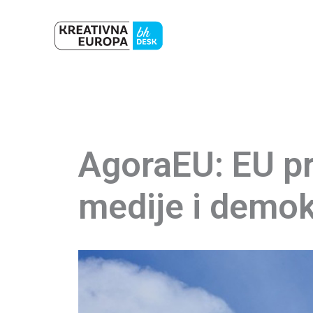
Skip
to
content
AgoraEU: EU pr
medije i demok