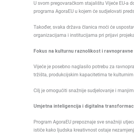
U svom pregovaračkom stajalištu Vijeće EU-a d
programa AgoraEU u kojem će sudjelovati predsta
Također, svaka država članica moći će uspostav
organizacijama i institucijama pri prijavi projek
Fokus na kulturnu raznolikost i ravnopravne
Vijeće je posebno naglasilo potrebu za ravnopr
tržišta, produkcijskim kapacitetima te kulturni
Cilj je omogućiti snažnije sudjelovanje i manjim 
Umjetna inteligencija i digitalna transformac
Program AgoraEU prepoznaje sve snažniji utjecaj 
ističe kako ljudska kreativnost ostaje nezamje