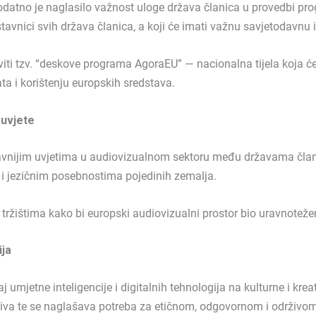
odatno je naglasilo važnost uloge država članica u provedbi p
vnici svih država članica, a koji će imati važnu savjetodavnu i
iti tzv. “deskove programa AgoraEU” — nacionalna tijela koja će
ata i korištenju europskih sredstava.
 uvjete
avnijim uvjetima u audiovizualnom sektoru među državama članic
m i jezičnim posebnostima pojedinih zemalja.
tržištima kako bi europski audiovizualni prostor bio uravnoteženiji
ija
umjetne inteligencije i digitalnih tehnologija na kulturne i kre
njiva te se naglašava potreba za etičnom, odgovornom i održivom