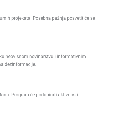
urnih projekata. Posebna pažnja posvetit će se
šku neovisnom novinarstvu i informativnim
na dezinformacije.
đana. Program će podupirati aktivnosti