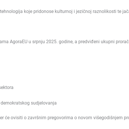
 tehnologija koje pridonose kulturnoj i jezičnoj raznolikosti te 
rama AgoraEU u srpnju 2025. godine, a predviđeni ukupni proračun
sektora
i demokratskog sudjelovanja
en jer će ovisiti o završnim pregovorima o novom višegodišnjem p