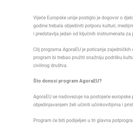
Vijeće Europske unije postiglo je dogovor o d
godine trebala objediniti potporu kulturi, medij
i predstavlja jedan od ključnih instrumenata za 
Cilj programa AgoraEU je poticanje zajedničkih 
program bi trebao pružiti snažniju podršku kultu
civilnog društva.
Što donosi program AgoraEU?
AgoraEU se nadovezuje na postojeće europske pr
objedinjavanjem želi učiniti učinkovitijima i pri
Program će biti podijeljen u tri glavna potprogr