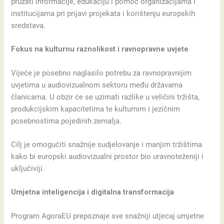
pružati informacije, edukaciju i pomoć organizacijama i
institucijama pri prijavi projekata i korištenju europskih
sredstava.
Fokus na kulturnu raznolikost i ravnopravne uvjete
Vijeće je posebno naglasilo potrebu za ravnopravnijim
uvjetima u audiovizualnom sektoru među državama
članicama. U obzir će se uzimati razlike u veličini tržišta,
produkcijskim kapacitetima te kulturnim i jezičnim
posebnostima pojedinih zemalja.
Cilj je omogućiti snažnije sudjelovanje i manjim tržištima
kako bi europski audiovizualni prostor bio uravnoteženiji i
uključiviji.
Umjetna inteligencija i digitalna transformacija
Program AgoraEU prepoznaje sve snažniji utjecaj umjetne