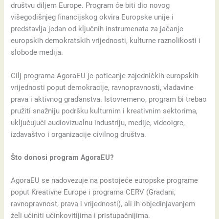
društvu diljem Europe. Program će biti dio novog
višegodišnjeg financijskog okvira Europske unije i
predstavlja jedan od ključnih instrumenata za jačanje
europskih demokratskih vrijednosti, kulturne raznolikosti i
slobode medija.
Cilj programa AgoraEU je poticanje zajedničkih europskih
vrijednosti poput demokracije, ravnopravnosti, vladavine
prava i aktivnog građanstva. Istovremeno, program bi trebao
pružiti snažniju podršku kulturnim i kreativnim sektorima,
uključujući audiovizualnu industriju, medije, videoigre,
izdavaštvo i organizacije civilnog društva.
Što donosi program AgoraEU?
AgoraEU se nadovezuje na postojeće europske programe
poput Kreativne Europe i programa CERV (Građani,
ravnopravnost, prava i vrijednosti), ali ih objedinjavanjem
želi učiniti učinkovitijima i pristupačnijima.