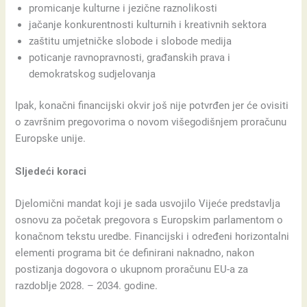
promicanje kulturne i jezične raznolikosti
jačanje konkurentnosti kulturnih i kreativnih sektora
zaštitu umjetničke slobode i slobode medija
poticanje ravnopravnosti, građanskih prava i
demokratskog sudjelovanja
Ipak, konačni financijski okvir još nije potvrđen jer će ovisiti
o završnim pregovorima o novom višegodišnjem proračunu
Europske unije.
Sljedeći koraci
Djelomični mandat koji je sada usvojilo Vijeće predstavlja
osnovu za početak pregovora s Europskim parlamentom o
konačnom tekstu uredbe. Financijski i određeni horizontalni
elementi programa bit će definirani naknadno, nakon
postizanja dogovora o ukupnom proračunu EU-a za
razdoblje 2028. – 2034. godine.