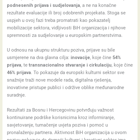
podnesenih prijava i sudjelovanja
, a ne na konačne
rezultate evaluacije ili broj odobrenih projekata. Stoga se
uspjeh u ovoj fazi treba promatrati kao pokazatelj
mobilizacije sektora, vidljivosti BiH organizacija i njihove
spremnosti za sudjelovanje u europskim partnerstvima.
U odnosu na ukupnu strukturu poziva, prijave su bile
usmjerene na dva glavna cilja:
inovacije
, koje čine
54%
prijava
, te
transnacionalno stvaranje i cirkulaciju
, koje čine
46% prijava
. To pokazuje da europski kulturni sektor sve
snažnije traži nove modele rada, digitalna rješenja,
inovativne pristupe publici i održive oblike međunarodne
suradnje.
Rezultati za Bosnu i Hercegovinu potvrđuju važnost
kontinuirane podrške korisnicima kroz informiranje,
savjetovanje, tumačenje uvjeta poziva i pomoć u
pronalaženju partnera. Aktivnost BiH organizacija u ovom
pozivu pokazuje da domaći kulturni i kreativni sektor ima