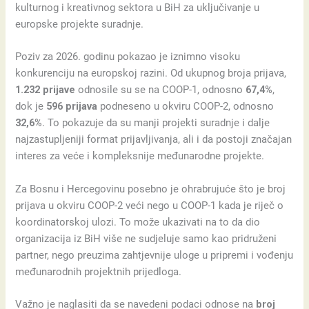
kulturnog i kreativnog sektora u BiH za uključivanje u
europske projekte suradnje.
Poziv za 2026. godinu pokazao je iznimno visoku
konkurenciju na europskoj razini. Od ukupnog broja prijava,
1.232 prijave
odnosile su se na COOP-1, odnosno
67,4%
,
dok je
596 prijava
podneseno u okviru COOP-2, odnosno
32,6%
. To pokazuje da su manji projekti suradnje i dalje
najzastupljeniji format prijavljivanja, ali i da postoji značajan
interes za veće i kompleksnije međunarodne projekte.
Za Bosnu i Hercegovinu posebno je ohrabrujuće što je broj
prijava u okviru COOP-2 veći nego u COOP-1 kada je riječ o
koordinatorskoj ulozi. To može ukazivati na to da dio
organizacija iz BiH više ne sudjeluje samo kao pridruženi
partner, nego preuzima zahtjevnije uloge u pripremi i vođenju
međunarodnih projektnih prijedloga.
Važno je naglasiti da se navedeni podaci odnose na
broj