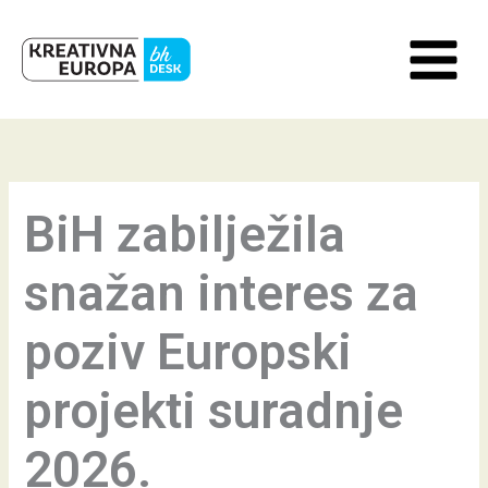
Skip
to
content
BiH zabilježila
snažan interes za
poziv Europski
projekti suradnje
2026.