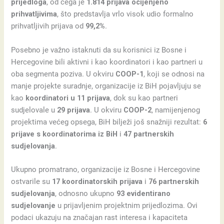
prijedloga
, od čega je
1.814 prijava ocijenjeno
prihvatljivima
, što predstavlja vrlo visok udio formalno
prihvatljivih prijava od
99,2%
.
Posebno je važno istaknuti da su korisnici iz Bosne i
Hercegovine bili aktivni i kao koordinatori i kao partneri u
oba segmenta poziva. U okviru
COOP-1
, koji se odnosi na
manje projekte suradnje, organizacije iz BiH pojavljuju se
kao
koordinatori u 11 prijava
, dok su kao partneri
sudjelovale u
29 prijava
. U okviru
COOP-2
, namijenjenog
projektima većeg opsega, BiH bilježi još snažniji rezultat:
6
prijave s koordinatorima iz BiH
i
47 partnerskih
sudjelovanja
.
Ukupno promatrano, organizacije iz Bosne i Hercegovine
ostvarile su
17 koordinatorskih prijava
i
76 partnerskih
sudjelovanja
, odnosno ukupno
93 evidentirano
sudjelovanje
u prijavljenim projektnim prijedlozima. Ovi
podaci ukazuju na značajan rast interesa i kapaciteta