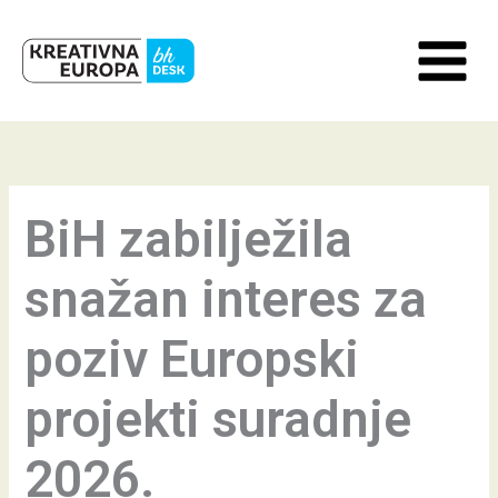
Skip
to
content
BiH zabilježila
snažan interes za
poziv Europski
projekti suradnje
2026.