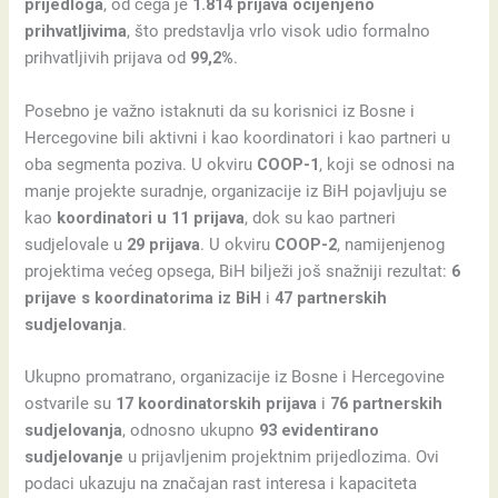
prijedloga
, od čega je
1.814 prijava ocijenjeno
prihvatljivima
, što predstavlja vrlo visok udio formalno
prihvatljivih prijava od
99,2%
.
Posebno je važno istaknuti da su korisnici iz Bosne i
Hercegovine bili aktivni i kao koordinatori i kao partneri u
oba segmenta poziva. U okviru
COOP-1
, koji se odnosi na
manje projekte suradnje, organizacije iz BiH pojavljuju se
kao
koordinatori u 11 prijava
, dok su kao partneri
sudjelovale u
29 prijava
. U okviru
COOP-2
, namijenjenog
projektima većeg opsega, BiH bilježi još snažniji rezultat:
6
prijave s koordinatorima iz BiH
i
47 partnerskih
sudjelovanja
.
Ukupno promatrano, organizacije iz Bosne i Hercegovine
ostvarile su
17 koordinatorskih prijava
i
76 partnerskih
sudjelovanja
, odnosno ukupno
93 evidentirano
sudjelovanje
u prijavljenim projektnim prijedlozima. Ovi
podaci ukazuju na značajan rast interesa i kapaciteta