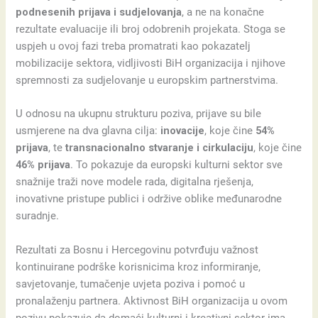
podnesenih prijava i sudjelovanja
, a ne na konačne
rezultate evaluacije ili broj odobrenih projekata. Stoga se
uspjeh u ovoj fazi treba promatrati kao pokazatelj
mobilizacije sektora, vidljivosti BiH organizacija i njihove
spremnosti za sudjelovanje u europskim partnerstvima.
U odnosu na ukupnu strukturu poziva, prijave su bile
usmjerene na dva glavna cilja:
inovacije
, koje čine
54%
prijava
, te
transnacionalno stvaranje i cirkulaciju
, koje čine
46% prijava
. To pokazuje da europski kulturni sektor sve
snažnije traži nove modele rada, digitalna rješenja,
inovativne pristupe publici i održive oblike međunarodne
suradnje.
Rezultati za Bosnu i Hercegovinu potvrđuju važnost
kontinuirane podrške korisnicima kroz informiranje,
savjetovanje, tumačenje uvjeta poziva i pomoć u
pronalaženju partnera. Aktivnost BiH organizacija u ovom
pozivu pokazuje da domaći kulturni i kreativni sektor ima