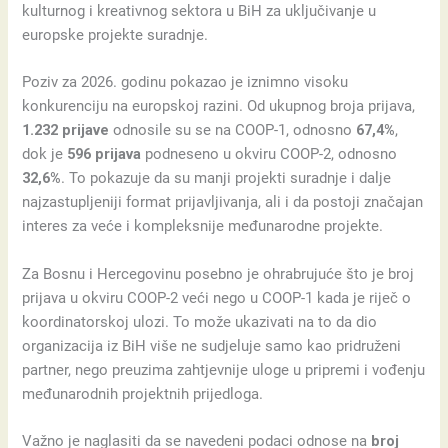
kulturnog i kreativnog sektora u BiH za uključivanje u
europske projekte suradnje.
Poziv za 2026. godinu pokazao je iznimno visoku
konkurenciju na europskoj razini. Od ukupnog broja prijava,
1.232 prijave
odnosile su se na COOP-1, odnosno
67,4%
,
dok je
596 prijava
podneseno u okviru COOP-2, odnosno
32,6%
. To pokazuje da su manji projekti suradnje i dalje
najzastupljeniji format prijavljivanja, ali i da postoji značajan
interes za veće i kompleksnije međunarodne projekte.
Za Bosnu i Hercegovinu posebno je ohrabrujuće što je broj
prijava u okviru COOP-2 veći nego u COOP-1 kada je riječ o
koordinatorskoj ulozi. To može ukazivati na to da dio
organizacija iz BiH više ne sudjeluje samo kao pridruženi
partner, nego preuzima zahtjevnije uloge u pripremi i vođenju
međunarodnih projektnih prijedloga.
Važno je naglasiti da se navedeni podaci odnose na
broj