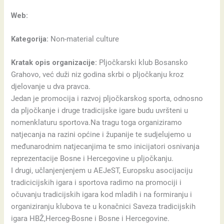
Web:
Kategorija:
Non-material culture
Kratak opis organizacije:
Pljočkarski klub Bosansko
Grahovo, već duži niz godina skrbi o pljočkanju kroz
djelovanje u dva pravca.
Jedan je promocija i razvoj pljočkarskog sporta, odnosno
da pljočkanje i druge tradicijske igare budu uvršteni u
nomenklaturu sportova.Na tragu toga organiziramo
natjecanja na razini općine i županije te sudjelujemo u
međunarodnim natjecanjima te smo inicijatori osnivanja
reprezentacije Bosne i Hercegovine u pljočkanju.
I drugi, učlanjenjenjem u AEJeST, Europsku asocijaciju
tradicicijskih igara i sportova radimo na promociji i
očuvanju tradicijskih igara kod mladih i na formiranju i
organiziranju klubova te u konačnici Saveza tradicijskih
igara HBŽ,Herceg-Bosne i Bosne i Hercegovine.