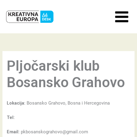
Skip
to
content
Pljočarski klub
Bosansko Grahovo
Lokacija:
Bosansko Grahovo, Bosna i Hercegovina
Tel:
Email:
pkbosanskograhovo@gmail.com