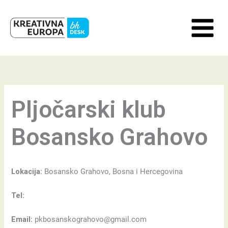
Skip
to
content
Pljočarski klub
Bosansko Grahovo
Lokacija:
Bosansko Grahovo, Bosna i Hercegovina
Tel:
Email:
pkbosanskograhovo@gmail.com