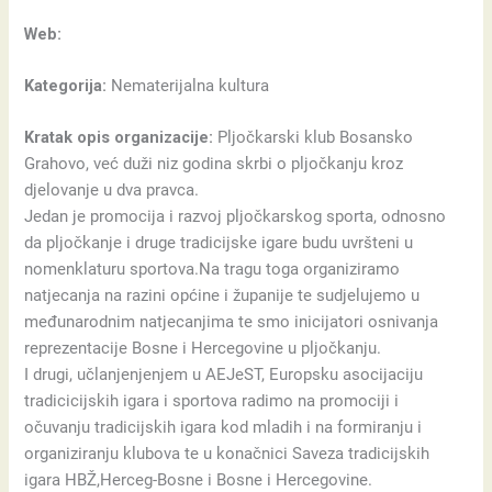
Web:
Kategorija:
Nematerijalna kultura
Kratak opis organizacije:
Pljočkarski klub Bosansko
Grahovo, već duži niz godina skrbi o pljočkanju kroz
djelovanje u dva pravca.
Jedan je promocija i razvoj pljočkarskog sporta, odnosno
da pljočkanje i druge tradicijske igare budu uvršteni u
nomenklaturu sportova.Na tragu toga organiziramo
natjecanja na razini općine i županije te sudjelujemo u
međunarodnim natjecanjima te smo inicijatori osnivanja
reprezentacije Bosne i Hercegovine u pljočkanju.
I drugi, učlanjenjenjem u AEJeST, Europsku asocijaciju
tradicicijskih igara i sportova radimo na promociji i
očuvanju tradicijskih igara kod mladih i na formiranju i
organiziranju klubova te u konačnici Saveza tradicijskih
igara HBŽ,Herceg-Bosne i Bosne i Hercegovine.