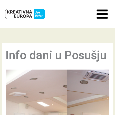
Skip
to
content
Info dani u Posušju