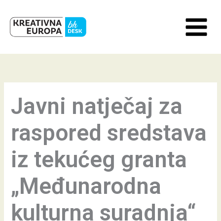
Skip
to
content
Javni natječaj za
raspored sredstava
iz tekućeg granta
„Međunarodna
kulturna suradnja“