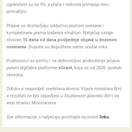
ograničeni su na 5%, a plaće i redovna primanja nisu
prihvatljivi.
Prijave se dostavljaju
isključivo poštom
, uvezane i
kompletirane prema traženoj strukturi. Natječaj ostaje
otvoren
15 dana od dana posljednje objave u dnevnim
novinama
. Dopune su dopuštene samo unutar roka.
Podnosioci se potiču i na dobrovoljno podnošenje prijava
putem digitalne platforme
eGrant
, koja će od 2026. postati
obvezna.
Odluku o raspodjeli sredstava donosi Vijeće ministara BiH,
a rezultati će biti objavljeni u
Službenom glasniku BiH
i na
web stranici Ministarstva.
Sve informacije o natječaju pročitajte na ovom
linku
.