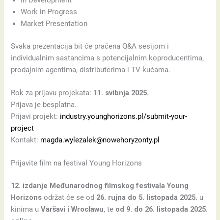
Work in Progress
Market Presentation
Svaka prezentacija bit će praćena Q&A sesijom i
individualnim sastancima s potencijalnim koproducentima,
prodajnim agentima, distributerima i TV kućama.
Rok za prijavu projekata:
11. svibnja 2025.
Prijava je besplatna.
Prijavi projekt:
industry.younghorizons.pl/submit-your-
project
Kontakt:
magda.wylezalek@nowehoryzonty.pl
Prijavite film na festival Young Horizons
12. izdanje Međunarodnog filmskog festivala Young
Horizons
održat će se od
26. rujna do 5. listopada 2025.
u
kinima u
Varšavi i Wrocławu
, te
od 9. do 26. listopada 2025.