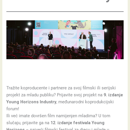
Tražite koproducente i partnere za svoj filmski ili serijski
projekt za mladu publiku? Prijavite svoj projekt na
9. izdanje
Young Horizons Industry
, međunarodni koprodukcijski
forum!
Ili već imate dovršen film namijenjen mladima? U tom
slučaju, prijavite ga na
12. izdanje festivala Young
Horizons
– najveći filmski festival za djecu i mlade u