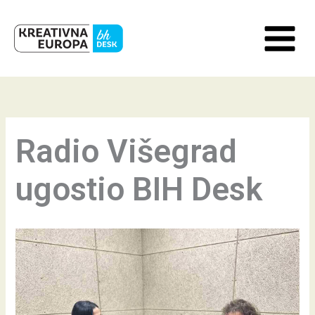
Skip
to
content
Radio Višegrad
ugostio BIH Desk