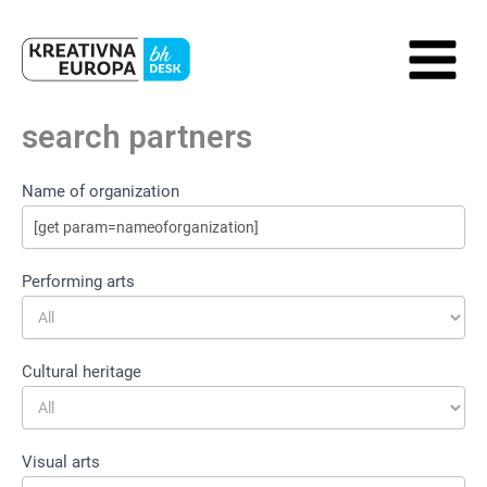
Skip
to
content
search partners
Register
Name of organization
Organization
Search
Form
Performing arts
Cultural heritage
Visual arts