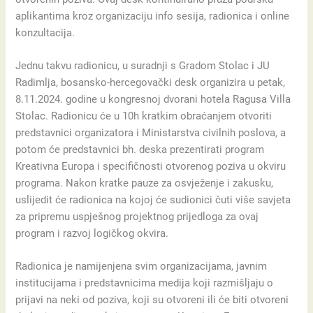
aplikantima kroz organizaciju info sesija, radionica i online
konzultacija.
Jednu takvu radionicu, u suradnji s Gradom Stolac i JU
Radimlja, bosansko-hercegovački desk organizira u petak,
8.11.2024. godine u kongresnoj dvorani hotela Ragusa Villa
Stolac. Radionicu će u 10h kratkim obraćanjem otvoriti
predstavnici organizatora i Ministarstva civilnih poslova, a
potom će predstavnici bh. deska prezentirati program
Kreativna Europa i specifičnosti otvorenog poziva u okviru
programa. Nakon kratke pauze za osvježenje i zakusku,
uslijedit će radionica na kojoj će sudionici čuti više savjeta
za pripremu uspješnog projektnog prijedloga za ovaj
program i razvoj logičkog okvira.
Radionica je namijenjena svim organizacijama, javnim
institucijama i predstavnicima medija koji razmišljaju o
prijavi na neki od poziva, koji su otvoreni ili će biti otvoreni