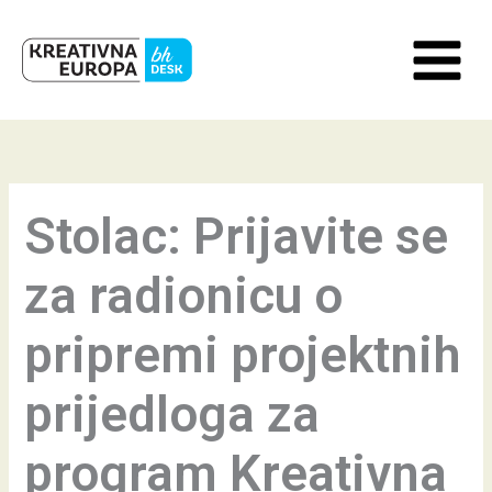
Skip
to
content
Stolac: Prijavite se
za radionicu o
pripremi projektnih
prijedloga za
program Kreativna