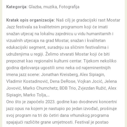
Kategorija:
Glazba, muzika, Fotografija
Kratak opis organizacije:
Naš cilj je gradacijski rast Mostar
Jazz festivala sa kvalitetnim programom koji će imati
snažan utjecaj na lokalnu zajednicu u vidu humanitarnih i
vizualnih utjecaja na grad Mostar, snažan i kvalitetan
edukacijski segment, suradnju sa sličnim festivalima i
udruženjima u regiji. Želimo stvarati Mostar koji će biti
prepoznat kao regionalni kulturni centar. Tijekom nekoliko
godina djelovanja ugostili smo neka od najeminentnijih
imena jazz scene: Jonathan Kreisberg, Alex Sipiagin,
Vladimir Kostadinović, Dena DeRose, Vojkan Jocić, Jelena
Jovović, Marko Churnchetz, BDB Trio, Zvjezdan Ružić, Alex
Sipiagin, Marko Tolja,…
Ono što je započelo 2023. godine kao dvodnevni koncertni
jazz opus na kojem je nastupio po jedan izvođač, proširuje
svoj program na tri do četiri dana vrhunskog programa
spajajući različite grane umjetnosti. Festival je postao