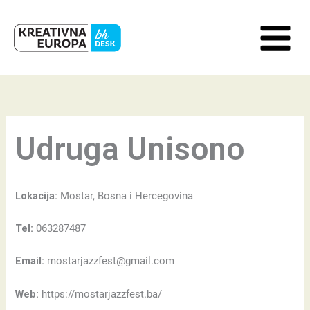
Skip
to
content
Udruga Unisono
Lokacija:
Mostar, Bosna i Hercegovina
Tel:
063287487
Email:
mostarjazzfest@gmail.com
Web:
https://mostarjazzfest.ba/