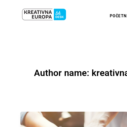
Skip
to
POČETN
content
Author name: kreativn