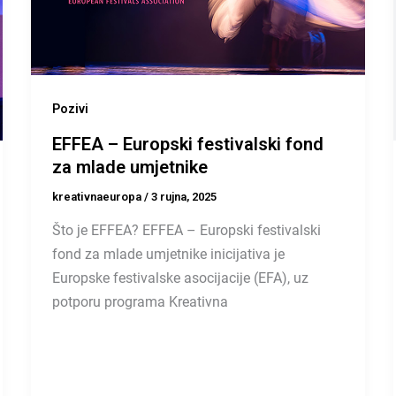
Pozivi
EFFEA – Europski festivalski fond
za mlade umjetnike
kreativnaeuropa
/
3 rujna, 2025
Što je EFFEA? EFFEA – Europski festivalski
fond za mlade umjetnike inicijativa je
Europske festivalske asocijacije (EFA), uz
potporu programa Kreativna