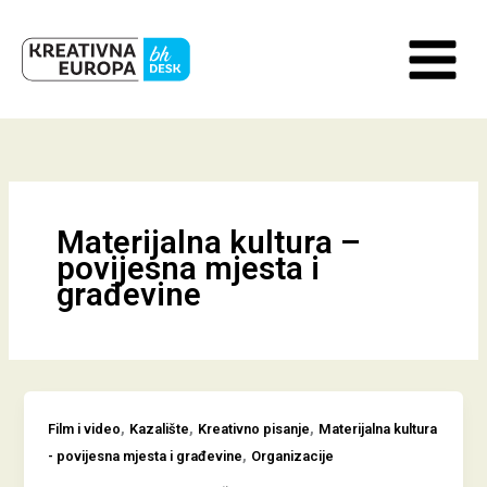
Skip
to
content
Materijalna kultura –
povijesna mjesta i
građevine
,
,
,
Film i video
Kazalište
Kreativno pisanje
Materijalna kultura
,
- povijesna mjesta i građevine
Organizacije