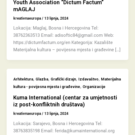
Youth Association “Dictum Factum”
mAGLAJ
kreativnaeuropa
/
13 lipnja, 2024
Lokacija: Maglaj, Bosna i Hercegovina Tel:
38762363513 Email: adisoftic84@gmail.com Web:
https://dictumfactum.org/en Kategorija: Kazalište
Materijalna kultura – povijesna mjesta i građevine […]
,
,
,
,
Arhitektura
Glazba
Grafički dizajn
Izdavaštvo
Materijalna
,
kultura - povijesna mjesta i građevine
Organizacije
Kuma International (centar za umjetnosti
iz post-konfliktnih društava)
kreativnaeuropa
/
13 lipnja, 2024
Lokacija: Sarajevo, Bosna i Hercegovina Tel:
38763835198 Email: ferida@kumainternational.org