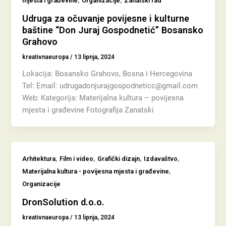
,
,
mjesta i građevine
Organizacije
Zanatski rad
Udruga za očuvanje povijesne i kulturne
baštine “Don Juraj Gospodnetić” Bosansko
Grahovo
kreativnaeuropa
/
13 lipnja, 2024
Lokacija: Bosansko Grahovo, Bosna i Hercegovina
Tel: Email: udrugadonjurajgospodneticc@gmail.com
Web: Kategorija: Materijalna kultura – povijesna
mjesta i građevine Fotografija Zanatski
,
,
,
,
Arhitektura
Film i video
Grafički dizajn
Izdavaštvo
,
Materijalna kultura - povijesna mjesta i građevine
Organizacije
DronSolution d.o.o.
kreativnaeuropa
/
13 lipnja, 2024