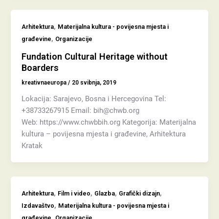
,
Arhitektura
Materijalna kultura - povijesna mjesta i
,
građevine
Organizacije
Fundation Cultural Heritage without
Boarders
kreativnaeuropa
/
20 svibnja, 2019
Lokacija: Sarajevo, Bosna i Hercegovina Tel:
+38733267915 Email: bih@chwb.org
Web: https://www.chwbbih.org Kategorija: Materijalna
kultura – povijesna mjesta i građevine, Arhitektura
Kratak
,
,
,
,
Arhitektura
Film i video
Glazba
Grafički dizajn
,
Izdavaštvo
Materijalna kultura - povijesna mjesta i
,
građevine
Organizacije