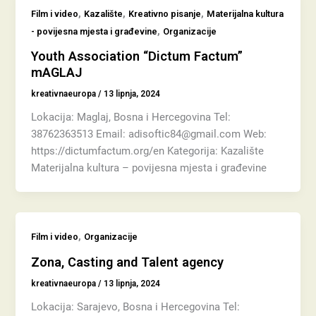
,
,
,
Film i video
Kazalište
Kreativno pisanje
Materijalna kultura
,
- povijesna mjesta i građevine
Organizacije
Youth Association “Dictum Factum”
mAGLAJ
kreativnaeuropa
/
13 lipnja, 2024
Lokacija: Maglaj, Bosna i Hercegovina Tel:
38762363513 Email: adisoftic84@gmail.com Web:
https://dictumfactum.org/en Kategorija: Kazalište
Materijalna kultura – povijesna mjesta i građevine
,
Film i video
Organizacije
Zona, Casting and Talent agency
kreativnaeuropa
/
13 lipnja, 2024
Lokacija: Sarajevo, Bosna i Hercegovina Tel: