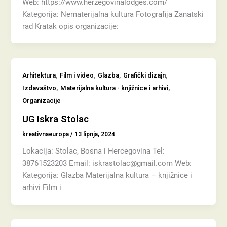
Web: https://www.herzegovinalodges.com/
Kategorija: Nematerijalna kultura Fotografija Zanatski
rad Kratak opis organizacije:
,
,
,
,
Arhitektura
Film i video
Glazba
Grafički dizajn
,
,
Izdavaštvo
Materijalna kultura - knjižnice i arhivi
Organizacije
UG Iskra Stolac
kreativnaeuropa
/
13 lipnja, 2024
Lokacija: Stolac, Bosna i Hercegovina Tel:
38761523203 Email: iskrastolac@gmail.com Web:
Kategorija: Glazba Materijalna kultura – knjižnice i
arhivi Film i