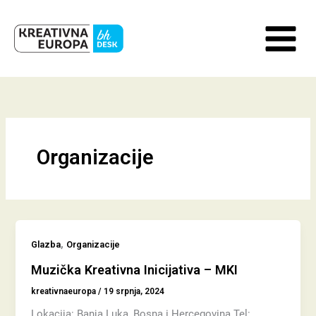
Skip
to
content
Organizacije
,
Glazba
Organizacije
Muzička Kreativna Inicijativa – MKI
kreativnaeuropa
/
19 srpnja, 2024
Lokacija: Banja Luka, Bosna i Hercegovina Tel: