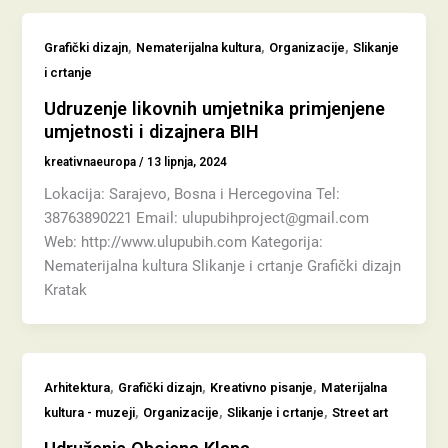
,
,
,
Grafički dizajn
Nematerijalna kultura
Organizacije
Slikanje
i crtanje
Udruzenje likovnih umjetnika primjenjene
umjetnosti i dizajnera BIH
kreativnaeuropa
/
13 lipnja, 2024
Lokacija: Sarajevo, Bosna i Hercegovina Tel:
38763890221 Email: ulupubihproject@gmail.com
Web: http://www.ulupubih.com Kategorija:
Nematerijalna kultura Slikanje i crtanje Grafički dizajn
Kratak
,
,
,
Arhitektura
Grafički dizajn
Kreativno pisanje
Materijalna
,
,
,
kultura - muzeji
Organizacije
Slikanje i crtanje
Street art