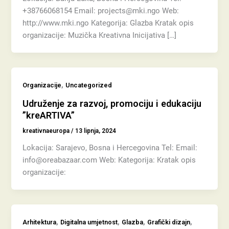
+38766068154 Email: projects@mki.ngo Web:
http://www.mki.ngo Kategorija: Glazba Kratak opis
organizacije: Muzička Kreativna Inicijativa […]
,
Organizacije
Uncategorized
Udruženje za razvoj, promociju i edukaciju
”kreARTIVA”
kreativnaeuropa
/
13 lipnja, 2024
Lokacija: Sarajevo, Bosna i Hercegovina Tel: Email:
info@oreabazaar.com Web: Kategorija: Kratak opis
organizacije:
,
,
,
,
Arhitektura
Digitalna umjetnost
Glazba
Grafički dizajn