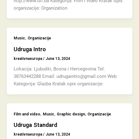
http://www.uff.ba Kategorija: Film i video Kratak opis
organizacije: Organization
,
Music
Organizacije
Udruga Intro
kreativnaeuropa
/
June 13, 2024
Lokacija: Ljubuški, Bosna i Hercegovina Tel:
38763442288 Email: udrugaintro@gmail.com Web:
Kategorija: Glazba Kratak opis organizacije:
,
,
,
Film and video
Music
Graphic design
Organizacije
Udruga Standard
kreativnaeuropa
/
June 13, 2024