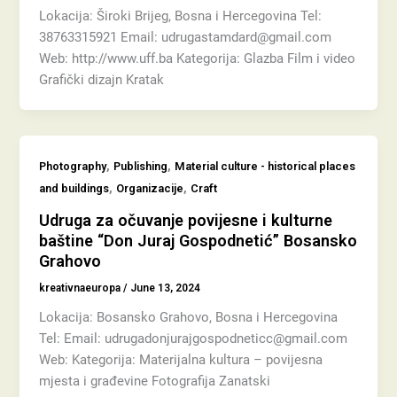
Lokacija: Široki Brijeg, Bosna i Hercegovina Tel:
38763315921 Email: udrugastamdard@gmail.com
Web: http://www.uff.ba Kategorija: Glazba Film i video
Grafički dizajn Kratak
,
,
Photography
Publishing
Material culture - historical places
,
,
and buildings
Organizacije
Craft
Udruga za očuvanje povijesne i kulturne
baštine “Don Juraj Gospodnetić” Bosansko
Grahovo
kreativnaeuropa
/
June 13, 2024
Lokacija: Bosansko Grahovo, Bosna i Hercegovina
Tel: Email: udrugadonjurajgospodneticc@gmail.com
Web: Kategorija: Materijalna kultura – povijesna
mjesta i građevine Fotografija Zanatski