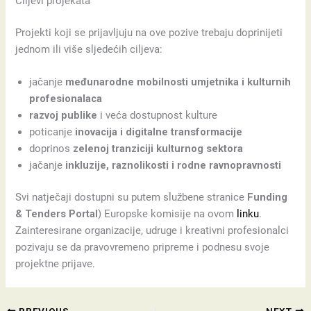
Ciljevi projekata
Projekti koji se prijavljuju na ove pozive trebaju doprinijeti
jednom ili više sljedećih ciljeva:
jačanje
međunarodne mobilnosti umjetnika i kulturnih
profesionalaca
razvoj publike
i veća dostupnost kulture
poticanje
inovacija i digitalne transformacije
doprinos
zelenoj tranziciji kulturnog sektora
jačanje
inkluzije, raznolikosti i rodne ravnopravnosti
Svi natječaji dostupni su putem službene stranice
Funding
& Tenders Portal
) Europske komisije na ovom
linku
.
Zainteresirane organizacije, udruge i kreativni profesionalci
pozivaju se da pravovremeno pripreme i podnesu svoje
projektne prijave.
PREVIOUS
NEXT