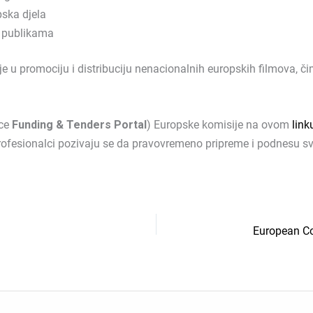
pska djela
i publikama
je u promociju i distribuciju nenacionalnih europskih filmova, 
ice
Funding & Tenders Portal
) Europske komisije na ovom
link
profesionalci pozivaju se da pravovremeno pripreme i podnesu svo