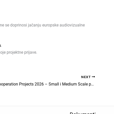
čime se doprinosi jačanju europske audiovizualne
u
.
je projektne prijave.
NEXT
European Cooperation Projects 2026 – Small i Medium Scale pozivi