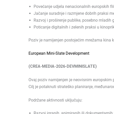
Povećanje udjela nenacionalnih europskih fil
Jačanje suradnje i razmjene dobrih praksi 
Razvoj i proširenje publike, posebno mladih g
Poticanje digitalnih i zelenih praksi u kinop
Poziv je namijenjen postojećim mrežama kina koj
European Mini-Slate Development
(CREA-MEDIA-2026-DEVMINISLATE)
Ovaj poziv namijenjen je neovisnim europskim pr
Cilj je potaknuti strateško planiranje, međunar
Podržane aktivnosti uključuju:
Razvoj igranih, animiranih ili dokumentarnih