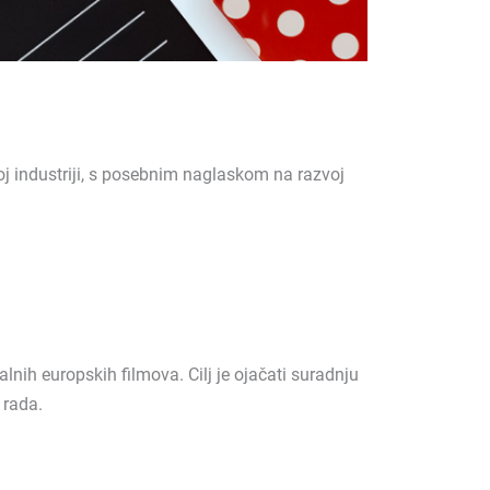
oj industriji, s posebnim naglaskom na razvoj
nih europskih filmova. Cilj je ojačati suradnju
 rada.