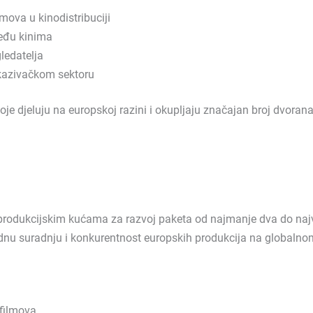
mova u kinodistribuciji
među kinima
ledatelja
rikazivačkom sektoru
e djeluju na europskoj razini i okupljaju značajan broj dvorana
odukcijskim kućama za razvoj paketa od najmanje dva do najviše
odnu suradnju i konkurentnost europskih produkcija na globalnom
 filmova