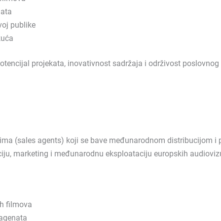
mata
voj publike
kuća
encijal projekata, inovativnost sadržaja i održivost poslovnog
ma (sales agents) koji se bave međunarodnom distribucijom i p
iju, marketing i međunarodnu eksploataciju europskih audiovizu
h filmova
 agenata