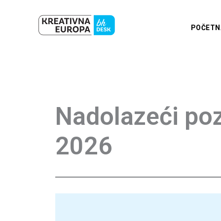
Skip
to
POČETN
content
Nadolazeći poz
2026