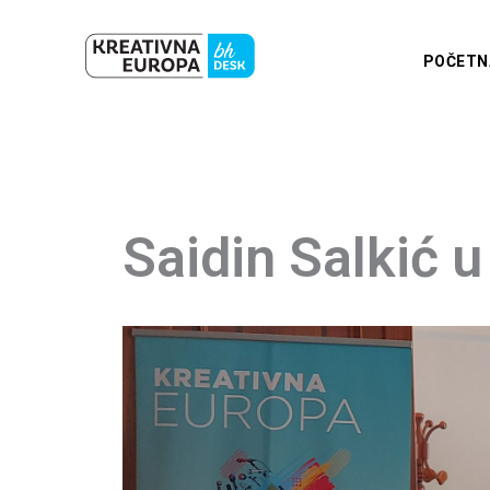
Skip
to
POČETN
content
Saidin Salkić 