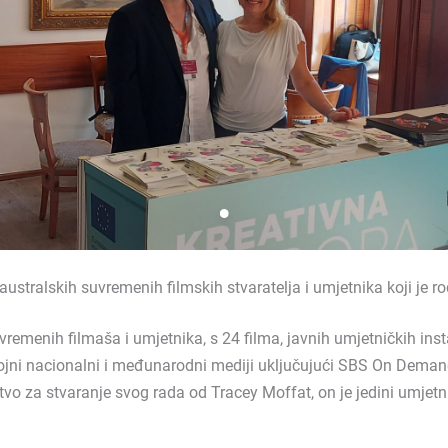
ustralskih suvremenih filmskih stvaratelja i umjetnika koji je ro
vremenih filmaša i umjetnika, s 24 filma, javnih umjetničkih ins
 brojni nacionalni i međunarodni mediji uključujući SBS On Dem
 za stvaranje svog rada od Tracey Moffat, on je jedini umjetnik 