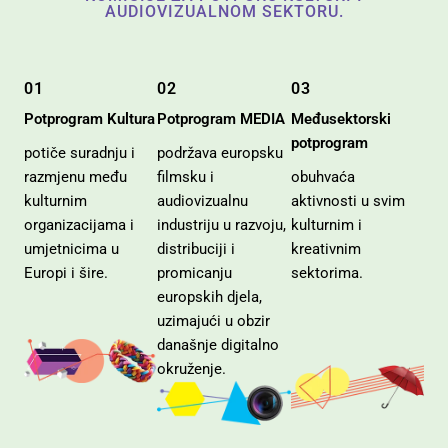
AUDIOVIZUALNOM SEKTORU.
01
02
03
Potprogram Kultura
Potprogram MEDIA
Međusektorski
potprogram
potiče suradnju i
podržava europsku
razmjenu među
filmsku i
obuhvaća
kulturnim
audiovizualnu
aktivnosti u svim
organizacijama i
industriju u razvoju,
kulturnim i
umjetnicima u
distribuciji i
kreativnim
Europi i šire.
promicanju
sektorima.
europskih djela,
uzimajući u obzir
današnje digitalno
okruženje.